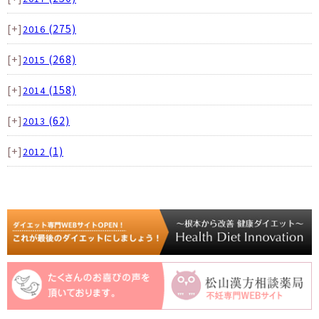
[+]
(275)
2016
[+]
(268)
2015
[+]
(158)
2014
[+]
(62)
2013
[+]
(1)
2012