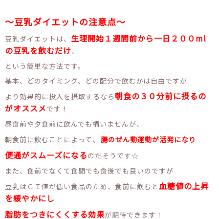
～豆乳ダイエットの注意点～
生理開始１週間前から一日２００ml
豆乳ダイエットは、
の豆乳を飲むだけ
、
という簡単な方法です。
基本、どのタイミング、どの配分で飲むかは自由ですが
朝食の３０分前に摂るの
より効果的に投入を摂取するなら
がオススメ
です！
昼食前や夕食前に飲んでも構いませんが、
、
朝食前に飲むことによって
腸のぜん動運動が活発になり
便通がスムーズになる
のだそうです☆
また、食前でなくて食間でも食後でも良いのですが
血糖値の上昇
豆乳はＧＩ値が低い食品のため、食前に飲むと
を緩やかにし
脂肪をつきにくくする効果
が期待できます！