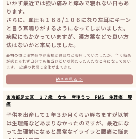
いかず最近では強い痛みと痒みで寝れない日もあ
ります。
さらに、血圧も１６８/１０６になり左耳にキーン
と言う耳鳴りがするようになってしまいました。
病院にもかかっていますが、漢方薬などで良い方
法はないかと来局しました。
最初の頃は漢方薬や健康補助食品など服用していましたが、全く効果
が感じられず自分でも相当ひどい状態だったんだなと今になって思い
ます。 皮膚の状態に変化が出てきた
続きを見る ＞
東京都足立区 ３７歳 女性 産後うつ PMS 生理痛 腰
痛
子供を出産して１年３か月くらい経ちますが以前
は生理痛などあまりなかったのですが、最近にな
って生理前になると異常なイライラと腰痛に悩ま