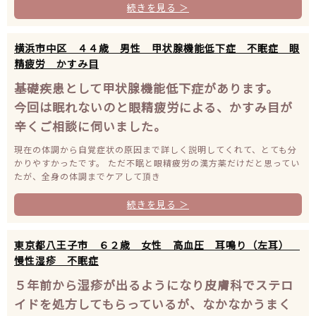
続きを見る ＞
横浜市中区 ４４歳 男性 甲状腺機能低下症 不眠症 眼
精疲労 かすみ目
基礎疾患として甲状腺機能低下症があります。
今回は眠れないのと眼精疲労による、かすみ目が
辛くご相談に伺いました。
現在の体調から自覚症状の原因まで詳しく説明してくれて、とても分
かりやすかったです。 ただ不眠と眼精疲労の漢方薬だけだと思ってい
たが、全身の体調までケアして頂き
続きを見る ＞
東京都八王子市 ６２歳 女性 高血圧 耳鳴り（左耳）
慢性湿疹 不眠症
５年前から湿疹が出るようになり皮膚科でステロ
イドを処方してもらっているが、なかなかうまく