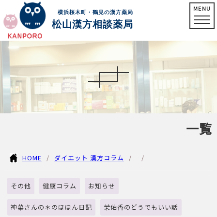
MENU
横浜桜木町・鶴見の漢方薬局
松山漢方相談薬局
一覧
HOME
ダイエット 漢方コラム
その他
健康コラム
お知らせ
神菜さんの＊のほほん日記
茉佑香のどうでもいい話