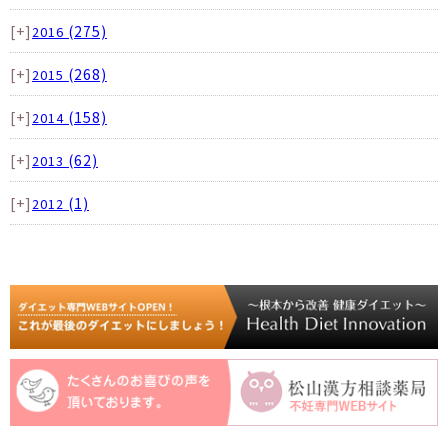
[+]
(275)
2016
[+]
(268)
2015
[+]
(158)
2014
[+]
(62)
2013
[+]
(1)
2012