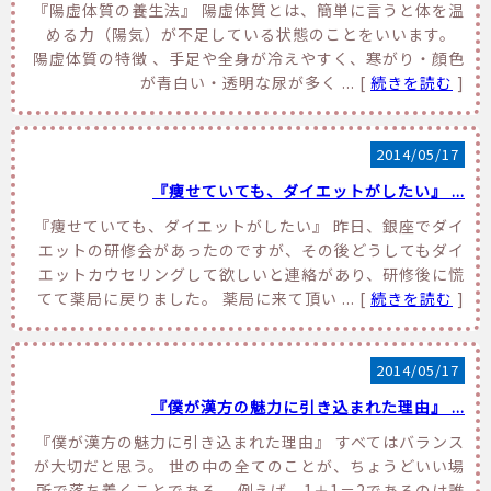
『陽虚体質の養生法』 陽虚体質とは、簡単に言うと体を温
める力（陽気）が不足している状態のことをいいます。
陽虚体質の特徴 、手足や全身が冷えやすく、寒がり・顔色
が青白い・透明な尿が多く ... [
続きを読む
]
2014/05/17
『痩せていても、ダイエットがしたい』 ...
『痩せていても、ダイエットがしたい』 昨日、銀座でダイ
エットの研修会があったのですが、その後どうしてもダイ
エットカウセリングして欲しいと連絡があり、研修後に慌
てて薬局に戻りました。 薬局に来て頂い ... [
続きを読む
]
2014/05/17
『僕が漢方の魅力に引き込まれた理由』 ...
『僕が漢方の魅力に引き込まれた理由』 すべてはバランス
が大切だと思う。 世の中の全てのことが、ちょうどいい場
所で落ち着くことである。 例えば、1＋1＝2であるのは誰