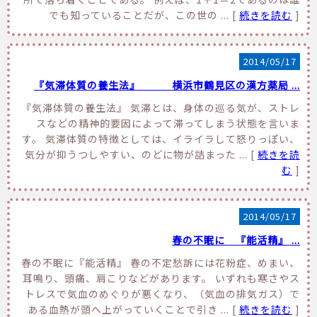
でも知っていることだが、この世の ... [
続きを読む
]
2014/05/17
『気滞体質の養生法』 横浜市鶴見区の漢方薬局 ...
『気滞体質の養生法』 気滞とは、身体の巡る気が、ストレ
スなどの精神的要因によって滞ってしまう状態を言いま
す。 気滞体質の特徴としては、イライラして怒りっぽい、
気分が抑うつしやすい、のどに物が詰まった ... [
続きを読
む
]
2014/05/17
春の不眠に 『能活精』 ...
春の不眠に『能活精』 春の不定愁訴には花粉症、めまい、
耳鳴り、頭痛、肩こりなどがあります。 いずれも寒さやス
トレスで気血のめぐりが悪くなり、（気血の排気ガス）で
ある血熱が頭へ上がっていくことで引き ... [
続きを読む
]