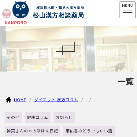
MENU
横浜桜木町・鶴見の漢方薬局
松山漢方相談薬局
一覧
HOME
ダイエット 漢方コラム
その他
健康コラム
お知らせ
神菜さんの＊のほほん日記
茉佑香のどうでもいい話