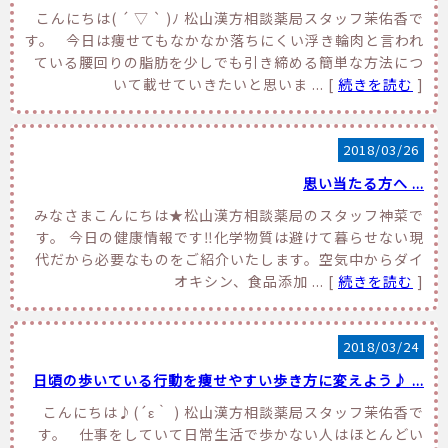
こんにちは( ´ ▽ ` )ﾉ 松山漢方相談薬局スタッフ茉佑香で
す。 今日は痩せてもなかなか落ちにくい浮き輪肉と言われ
ている腰回りの脂肪を少しでも引き締める簡単な方法につ
いて載せていきたいと思いま ... [
続きを読む
]
2018/03/26
思い当たる方へ ...
みなさまこんにちは★松山漢方相談薬局のスタッフ神菜で
す。 今日の健康情報です‼化学物質は避けて暮らせない現
代だから必要なものをご紹介いたします。空気中からダイ
オキシン、食品添加 ... [
続きを読む
]
2018/03/24
日頃の歩いている行動を痩せやすい歩き方に変えよう♪ ...
こんにちは♪(´ε｀ ) 松山漢方相談薬局スタッフ茉佑香で
す。 仕事をしていて日常生活で歩かない人はほとんどい