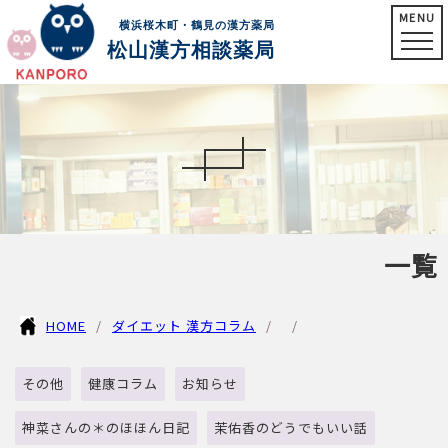
MENU
横浜桜木町・鶴見の漢方薬局
松山漢方相談薬局
一覧
HOME
ダイエット 漢方コラム
その他
健康コラム
お知らせ
神菜さんの＊のほほん日記
茉佑香のどうでもいい話