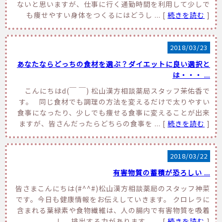
ないと思いますが、仕事に行く通勤時間を利用して少しで
も痩せやすい身体をつくるにはどうし ... [
続きを読む
]
2018/03/23
あなたならどっちの食材を選ぶ？ダイエットに良い選択と
は・・・ ...
こんにちはd(￣ ￣) 松山漢方相談薬局スタッフ茉佑香で
す。 同じ食材でも調理の方法を変えるだけで太りやすい
食事になったり、少しでも痩せる食事に変えることが出来
ますが、皆さんだったらどちらの食事を ... [
続きを読む
]
2018/03/22
有害物質の蓄積が恐ろしい ...
皆さまこんにちは(#^^#)松山漢方相談薬局のスタッフ神菜
です。今日も健康情報をお伝えしていきます。 クロレラに
含まれる葉緑素や食物繊維は、人の腸内で有害物質を吸着
し、排出する力があります。 ... [
続きを読む
]