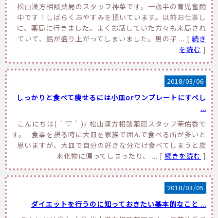
松山漢方相談薬局のスタッフ神菜です。一歳半の育児奮闘
中です！しばらくおやすみを頂いています。以前お仕事し
に、薬局に行きました。よくお話していた方々も来局され
ていて、話が盛り上がってしまいました。男の子 ... [
続き
を読む
]
2018/03/06
しっかりと食べて痩せるには小皿orワンプレートにすべし
...
こんにちは( ´ ▽ ` )ﾉ 松山漢方相談薬局スタッフ茉佑香で
す。 食事を摂る時に大皿を家族で囲んで食べる所が多いと
思いますが、大皿で自分の好きな分だけ食べてしまうと炭
水化物に偏ってしまったり、 ... [
続きを読む
]
2018/03/05
ダイエットを行うのに知っておきたい基本的なこと ...