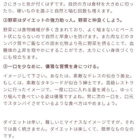
さにきっと気が付くはずです。自炊の方は食材を大きめに切っ
たり、硬いものを選ぶと自然と噛む回数も増えます。
②野菜はダイエットの強力助っ人。野菜と仲良くしよう。
野菜には食物繊維が多く含まれており、よく噛まないとペース
ト状にならないので自然と早食いを防げます。また肉などのタ
ンパク質やご飯などの炭水化物より先に野菜を摂ることで、血
糖値の上昇を穏やかにすることができ、太りにくい身体づくり
にも役立ちます。
③一口を少なめに、優雅な習慣を身につける。
イメージして下さい。あなたは、素敵なドレスの似合う美女。
もしくは、素敵なタキシードが似合う紳士です。高級レストラ
ンに行ったイメージで、一度に口に入れる量を減らし、ゆっく
り噛んで食べている姿は優雅ですよね。常に次の一口を、口元
でスタンバイさせているような食べ方はやめましょう。
ダイエットは辛い、難しいとマイナスなイメージですが、それ
では長く続きません。ダイエットは楽しくて、簡単なものなの
です。