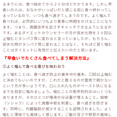
るまでには、食べ始めてから２０分ほどかかります。しかし早
食いの人は、おなかがいっぱいだと感じる前に食べ終わってし
まっているので、いつも食べ過ぎてしまうのです。よく噛んで
食べれば、必然的にいつもより食事に時間をかけることになり
ます。つまり、満腹信号を逃さずキャッチできるようになるの
です。あるダイエットカウンセラーの方が炭水化物を３０回以
上噛むとタンパク質に変わると言っていましたが、もちろん、
炭水化物がタンパク質に変わることはなく、それほど良く噛む
ことはダイエットに有効だと伝えたいのだと思います。
『早食いでたくさん食べてしまう解決方法』
①よく噛んで食べる喜びを味わおう
よく噛むことは、食べ過ぎ防止の基本中の基本。〇回以上噛む
と決めてもいいのですが、これだと数えるのが面倒で続かない
という方が多いようです。口に入れたものがペースト状になる
までを目安に噛みましょう。噛むことの医学的利点はいくつも
ありますが、そのひとつが唾液の分泌量が増えること。咀嚼
（ソシャク）によって満腹中枢を刺激し、食べ過ぎを防ぎま
す。同時に、内臓脂肪が減少することも証明されました。よく
噛むと薄味でも美味しく感じます。ご飯の甘さや野菜の美味し