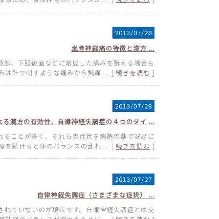
2013/07/28
坐骨神経痛の特徴と漢方 ...
膝部、下腿後面などに限局した痛みを訴える場合も
は針で刺すような痛みから鈍痛 ... [
続きを読む
]
2013/07/28
る漢方の有効性、自律神経失調症の４つのタイ ...
れることが多く、それらの症状を病院の薬で安易に
を続けると体のバランスの乱れ ... [
続きを読む
]
2013/07/27
自律神経失調症（さまざまな症状） ...
されていないのが現状です。自律神経失調症とは交