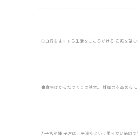
①血行をよくする生活をこころがける 妊娠を望
●食事はからだづくりの基本。 妊娠力を高める
①子宮筋腫 子宮は、平滑筋という柔らかい筋肉