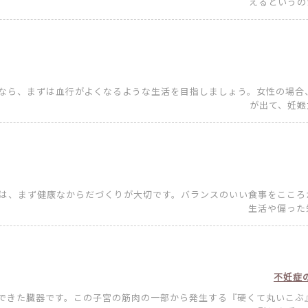
えるというのが
むなら、まずは血行がよくなるような生活を目指しましょう。女性の場合
が出て、妊娠力
には、まず健康なからだづくりが大切です。バランスのいい食事をこころ
生活や偏った栄
不妊症
でできた臓器です。この子宮の筋肉の一部から発生する『硬くて丸いこぶ