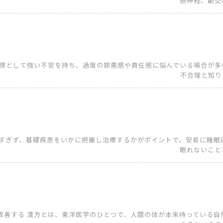
感神経、副交感
特徴として強い不安を持ち、過度の罪悪感や責任感に悩んでいる場合が多
不合理と知りつ
にすぎず、基礎疾患をいかに把握し治療するかがポイントで、安易に睡眠
眠れないことが
改善する 漢方とは、東洋医学のひとつで、人間の体が本来持っている自