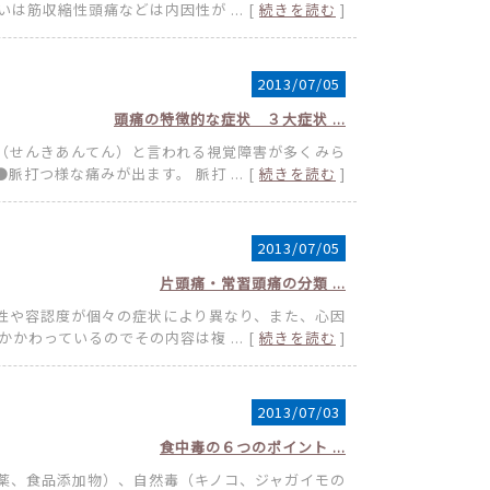
は筋収縮性頭痛などは内因性が ... [
続きを読む
]
2013/07/05
頭痛の特徴的な症状 ３大症状 ...
点（せんきあんてん）と言われる視覚障害が多くみら
●脈打つ様な痛みが出ます。 脈打 ... [
続きを読む
]
2013/07/05
片頭痛・常習頭痛の分類 ...
性や容認度が個々の症状により異なり、また、心因
かわっているのでその内容は複 ... [
続きを読む
]
2013/07/03
食中毒の６つのポイント ...
薬、食品添加物）、自然毒（キノコ、ジャガイモの