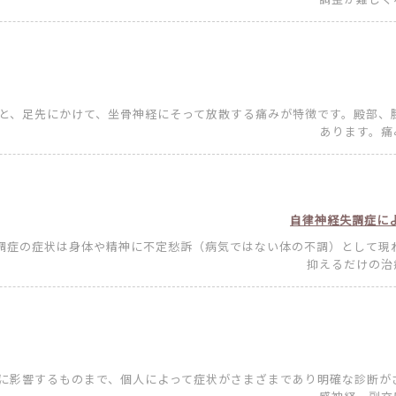
かと、足先にかけて、坐骨神経にそって放散する痛みが特徴です。殿部、
あります。痛み
自律神経失調症によ
失調症の症状は身体や精神に不定愁訴（病気ではない体の不調）として現
抑えるだけの治療
神に影響するものまで、個人によって症状がさまざまであり明確な診断が