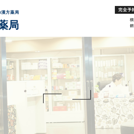
の漢方薬局
横
薬局
鶴