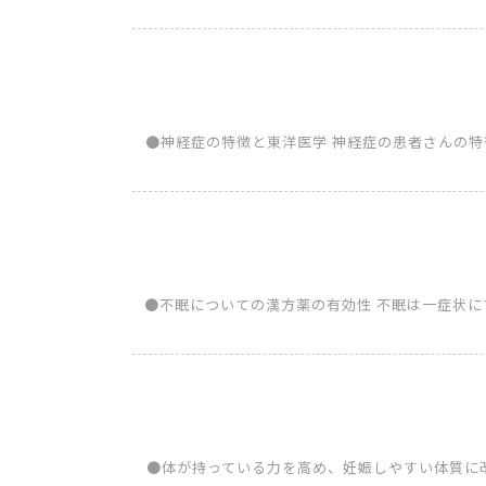
●神経症の特徴と東洋医学 神経症の患者さんの
●不眠についての漢方薬の有効性 不眠は一症状
●体が持っている力を高め、妊娠しやすい体質に