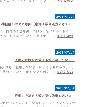
神経のバランスが崩れたために ... [
続きを読む
]
2013/07/24
神経症の特徴と原因（東洋医学や漢方の考え） ...
い。自信や希望を失って抑うつ感にとらわれたり、
つ、ある種の行動を反復せずに ... [
続きを読む
]
2013/07/14
不眠の原因を改善する漢方薬について ...
導入剤など服用しないようにする必要があります。
問題ではなく、眠れない原因を ... [
続きを読む
]
2013/07/14
妊娠力を高める漢方薬の効果と選び方 ...
然治癒力を引き出し、体全体のコンディションを整