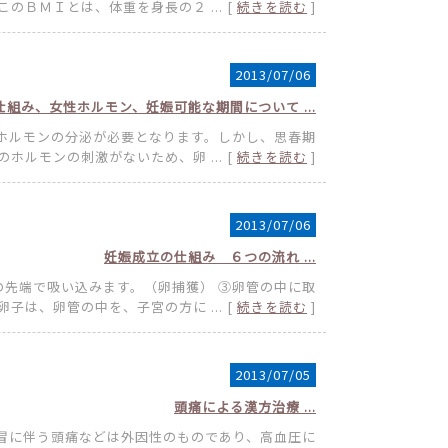
のＢＭＩとは、体重を身長の２ ... [
続きを読む
]
2013/07/06
仕組み、女性ホルモン、妊娠可能な期間について ...
ホルモンの分泌が必要となります。しかし、思春期
ホルモンの刺激がないため、卵 ... [
続きを読む
]
2013/07/06
妊娠成立の仕組み ６つの流れ ...
の先端で吸い込みます。（卵捕獲） ③卵管の中に取
子は、卵管の中を、子宮の方に ... [
続きを読む
]
2013/07/05
頭痛による漢方治療 ...
冒に伴う頭痛などは外因性のものであり、高血圧に