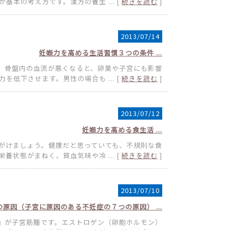
基本の考え方です。漢方の養生 ... [
続きを読む
]
2013/07/14
妊娠力を高める生活習慣３つの条件 ...
、骨盤内の血流が悪くなると、卵巣や子宮にも影響
を低下させます。男性の場合も ... [
続きを読む
]
2013/07/12
妊娠力を高める食生活 ...
がけましょう。健康だと思っていても、不規則な食
養状態がまねく、貧血気味や冷 ... [
続きを読む
]
2013/07/10
の原因（子宮に原因のある不妊症の７つの原因） ...
』が子宮筋腫です。エストロゲン（卵胞ホルモン）