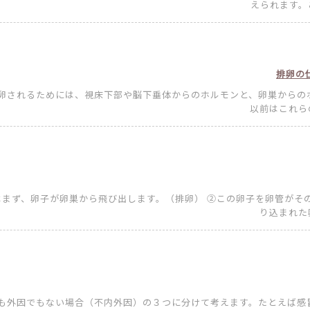
えられます。こ
排卵の
排卵されるためには、視床下部や脳下垂体からのホルモンと、卵巣からの
以前はこれらの
はまず、卵子が卵巣から飛び出します。（排卵） ②この卵子を卵管がそ
り込まれた卵
も外因でもない場合（不内外因）の３つに分けて考えます。たとえば感