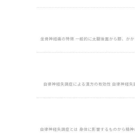
坐骨神経痛の特徴 一般的に太腿後面から膝、か
自律神経失調症による漢方の有効性 自律神経
自律神経失調症とは 身体に影響するものから精