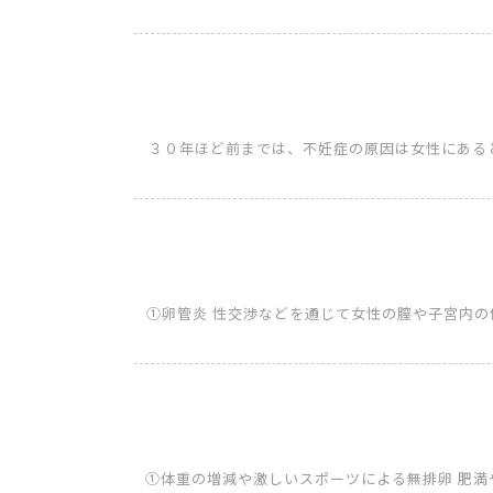
３０年ほど前までは、不妊症の原因は女性にある
①卵管炎 性交渉などを通じて女性の膣や子宮内
①体重の増減や激しいスポーツによる無排卵 肥