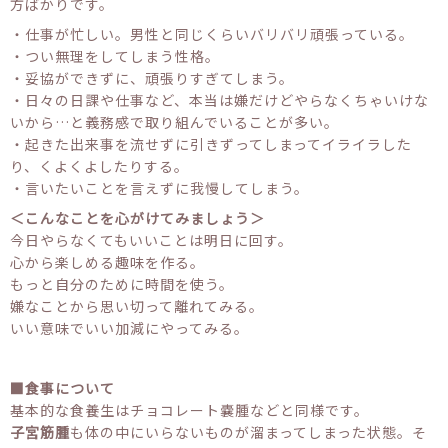
方ばかりです。
・仕事が忙しい。男性と同じくらいバリバリ頑張っている。
・つい無理をしてしまう性格。
・妥協ができずに、頑張りすぎてしまう。
・日々の日課や仕事など、本当は嫌だけどやらなくちゃいけな
いから…と義務感で取り組んでいることが多い。
・起きた出来事を流せずに引きずってしまってイライラした
り、くよくよしたりする。
・言いたいことを言えずに我慢してしまう。
＜こんなことを心がけてみましょう＞
今日やらなくてもいいことは明日に回す。
心から楽しめる趣味を作る。
もっと自分のために時間を使う。
嫌なことから思い切って離れてみる。
いい意味でいい加減にやってみる。
■食事について
基本的な食養生はチョコレート嚢腫などと同様です。
子宮筋腫
も体の中にいらないものが溜まってしまった状態。そ