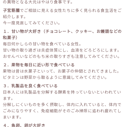
の異物となる大元はやはり食事です。
子宮筋腫
でご相談に見える女性たちに多く見られる食生活をご
紹介します。
今一度見直してみてください。
１．甘い物が大好き（チョコレート、クッキー、お饅頭などの
和菓子）
毎日何かしらの甘い物を食べている女性。
甘い物の取り過ぎは炎症体質にし、血液をどろどろにします。
おせんべいなどのもち米の取りすぎも注意してみてください。
２．果物を毎日に近い形で食べている
果物は昔は水菓子といって、お菓子の仲間とされてきました。
ビタミンは野菜から取るように意識してみてください。
３．乳製品を良く食べている
日本人には乳製品を分解する酵素を持っていないといわれてい
ます。
分解しにくいものを多く摂取し、体内に入れていると、体内で
ごみになりやすく、免疫細胞がそのごみ掃除に追われ疲れてし
まいます。
４．魚卵、卵が大好き