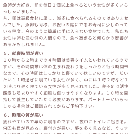
魚卵が大好き、卵を毎日１個以上食べるという女性が多くいら
っしゃいました。
昔、卵は高級食材に属し、滅多に食べられるものではありませ
んでした。魚卵も同様、お祝いの席にでるお寿司に少しのって
いる程度。今のように簡単に手に入らない食材でした。私たち
女性は卵を産む側の人間なので、食べ過ぎると何らかの影響が
あるかもしれません。
５．就寝時間が遅い
１０時から２時までの４時間は美容タイムといわれているので
すが、その時間帯は体の生まれ変わりをしっかりと行う時間帯
なので、その時間はしっかりと寝ていて欲しいのですが、だい
たい１１時過ぎに寝ている女性が多く、中には１時２時など１
２時より遅く寝ている女性が多く見られました。寝不足は活性
酸素も溜まりやすく細胞も傷つきやすくなります。１０時を目
指して養生していただく必要があります。パートナーがいらっ
しゃる場合はご相談されてからご予約下さい。
６．睡眠の質が悪い
疲れやすいので早めに寝るのですが、夜中にトイレに起きる。
何回も目が覚める。寝付きが悪い、夢を多く見るなど、ぐっす