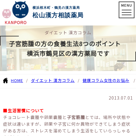
MENU
横浜桜木町・鶴見の漢方薬局
松山漢方相談薬局
ダイエット 漢方コラム
子宮筋腫の方の食養生法8つのポイント
横浜市鶴見区の漢方薬局です
HOME
ダイエット 漢方コラム
健康コラム
女性のお悩み
2013.07.01
■生活習慣について
チョコレート嚢腫や卵巣嚢腫と
子宮筋腫
とでは、場所や状態や
症状は違いますが、卵巣や子宮に何か異物ができてしまう症状
がある方は、ストレスを溜めてしまう生活をしていらっしゃる