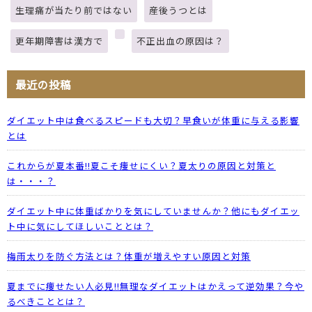
生理痛が当たり前ではない
産後うつとは
更年期障害は漢方で
不正出血の原因は？
最近の投稿
ダイエット中は食べるスピードも大切？早食いが体重に与える影響
とは
これからが夏本番!!夏こそ痩せにくい？夏太りの原因と対策と
は・・・？
ダイエット中に体重ばかりを気にしていませんか？他にもダイエッ
ト中に気にしてほしいこととは？
梅雨太りを防ぐ方法とは？体重が増えやすい原因と対策
夏までに痩せたい人必見!!無理なダイエットはかえって逆効果？今や
るべきこととは？