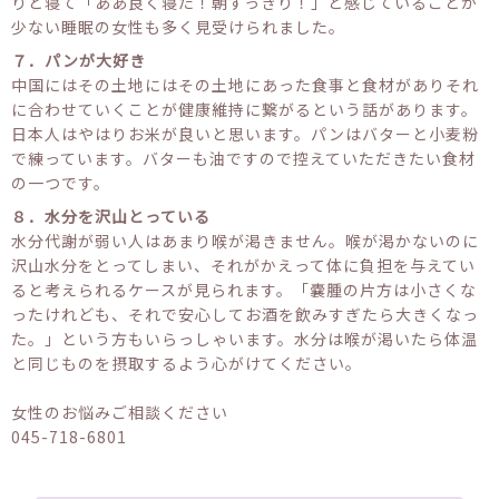
りと寝て「ああ良く寝た！朝すっきり！」と感じていることが
少ない睡眠の女性も多く見受けられました。
７．パンが大好き
中国にはその土地にはその土地にあった食事と食材がありそれ
に合わせていくことが健康維持に繋がるという話があります。
日本人はやはりお米が良いと思います。パンはバターと小麦粉
で練っています。バターも油ですので控えていただきたい食材
の一つです。
８．水分を沢山とっている
水分代謝が弱い人はあまり喉が渇きません。喉が渇かないのに
沢山水分をとってしまい、それがかえって体に負担を与えてい
ると考えられるケースが見られます。「嚢腫の片方は小さくな
ったけれども、それで安心してお酒を飲みすぎたら大きくなっ
た。」という方もいらっしゃいます。水分は喉が渇いたら体温
と同じものを摂取するよう心がけてください。
女性のお悩みご相談ください
045-718-6801