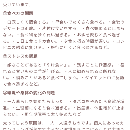
受けています。
①食べ方の問題
・口寂しくて間食する。・早食いでたくさん食べる。・食後の
デザートは別腹。・片付け食いをする。・食べ始めると止まら
ない。・食べ物を多く買い過ぎる。・お酒を飲むと食べ過ぎ
る。・１日１食でドカ食い。・夕食を摂る時間が遅い。・コン
ビニの誘惑に負ける。・旅行に行くと食べ過ぎるなど。
②ストレスの問題
・嫌なことがあると『やけ食い』。・残すことに罪悪感。・疲
れると甘いものに手が伸びる。・人に勧められると断れな
い。・悩みごとがあると食べてしまう。・ダイエット中に反動
で食べ過ぎるなど。
③環境や身体の変化の問題
・一人暮らしを始めたら太った。・タバコをやめたら食欲が増
進。・生理前になると食べ過ぎる。・出産後、体重増加が止ま
らない。・更年期障害で太り始めたなど
太ってしまう原因は、一人一人違うものです。個人にあったカ
ウンセリングが必要で太らない習慣を身につけることが大切で