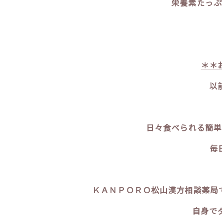
栄養素たっぷ
＊＊
以
日々食べられる簡単
毎
ＫＡＮＰＯＲＯ松山漢方相談薬局
自身で