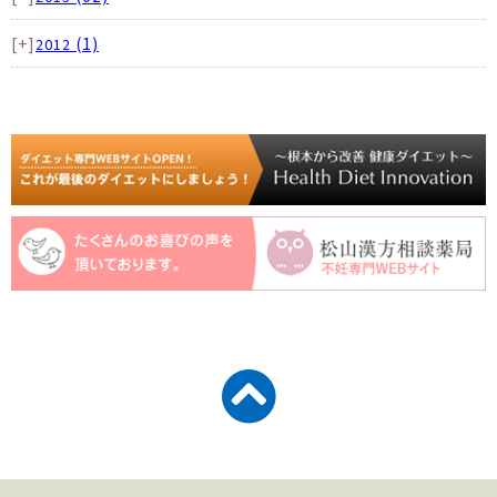
[+]
(1)
2012