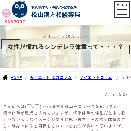
MENU
横浜桜木町・鶴見の漢方薬局
松山漢方相談薬局
ダイエット 漢方コラム
女性が憧れるシンデレラ体重って・・・？
HOME
ダイエット 漢方コラム
ダイエットコラム
女性
2017.05.09
こんにちは(￣▽￣) 松山漢方相談薬局スタッフ茉佑香です。
標準体重が理想とされていますが、標準体重の体型だと少し物
足りないようなイメージがあると思います。その標準体重のさ
らに細身の体型を目標をされている女性が多いと思いますが、