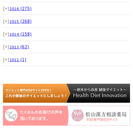
[+]
(275)
2016
[+]
(268)
2015
[+]
(158)
2014
[+]
(62)
2013
[+]
(1)
2012