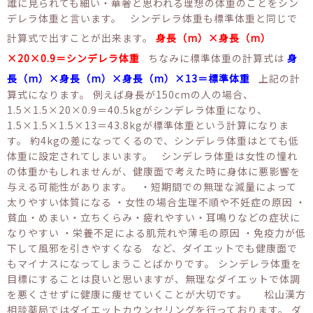
誰に見られても細い・華奢と思われる理想の体重のことをシン
デレラ体重と言います。 シンデレラ体重も標準体重と同じで
計算式で出すことが出来ます。
身長（m）×身長（m）
×20×0.9＝シンデレラ体重
ちなみに標準体重の計算式は
身
長（m）×身長（m）×身長（m）×13＝標準体重
上記の計
算式になります。 例えば身長が150cmの人の場合、
1.5×1.5×20×0.9＝40.5kgがシンデレラ体重になり、
1.5×1.5×1.5×13＝43.8kgが標準体重という計算になりま
す。 約4kgの差になってくるので、シンデレラ体重はとても低
体重に設定されてしまいます。 シンデレラ体重は女性の憧れ
の体重かもしれませんが、健康面で考えた時に身体に悪影響を
与える可能性があります。 ・短期間での無理な減量によって
太りやすい体質になる ・女性の場合生理不順や不妊症の原因 ・
貧血・めまい・立ちくらみ・疲れやすい・耳鳴りなどの症状に
なりやすい ・栄養不足による肌荒れや薄毛の原因 ・免疫力が低
下して風邪を引きやすくなる など、ダイエットでも健康面で
もマイナスになってしまうことばかりです。 シンデレラ体重を
目標にすることは良いと思いますが、無理なダイエットで体調
を悪くさせずに健康に痩せていくことが大切です。 松山漢方
相談薬局ではダイエットカウンセリングを行っております。 ダ