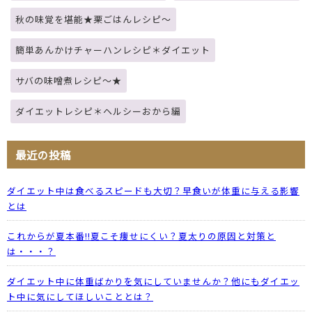
秋の味覚を堪能★栗ごはんレシピ～
簡単あんかけチャーハンレシピ＊ダイエット
サバの味噌煮レシピ～★
ダイエットレシピ＊ヘルシーおから編
最近の投稿
ダイエット中は食べるスピードも大切？早食いが体重に与える影響
とは
これからが夏本番!!夏こそ痩せにくい？夏太りの原因と対策と
は・・・？
ダイエット中に体重ばかりを気にしていませんか？他にもダイエッ
ト中に気にしてほしいこととは？