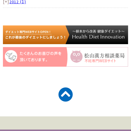
[+]
(1)
2012