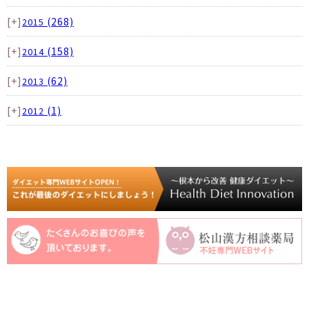
[+]
(268)
2015
[+]
(158)
2014
[+]
(62)
2013
[+]
(1)
2012