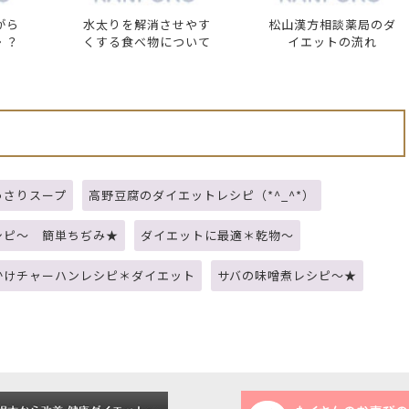
がら
水太りを解消させやす
松山漢方相談薬局のダ
・？
くする食べ物について
イエットの流れ
っさりスープ
高野豆腐のダイエットレシピ（*^_^*）
シピ～ 簡単ちぢみ★
ダイエットに最適＊乾物～
かけチャーハンレシピ＊ダイエット
サバの味噌煮レシピ～★