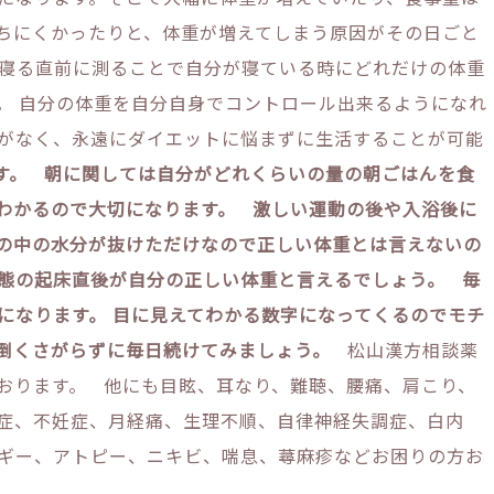
ちにくかったりと、体重が増えてしまう原因がその日ごと
寝る直前に測ることで自分が寝ている時にどれだけの体重
。 自分の体重を自分自身でコントロール出来るようになれ
がなく、永遠にダイエットに悩まずに生活することが可能
す。
朝に関しては自分がどれくらいの量の朝ごはんを食
わかるので大切になります。
激しい運動の後や入浴後に
の中の水分が抜けただけなので正しい体重とは言えないの
態の起床直後が自分の正しい体重と言えるでしょう。
毎
になります。
目に見えてわかる数字になってくるのでモチ
倒くさがらずに毎日続けてみましょう。
松山漢方相談薬
おります。 他にも目眩、耳なり、難聴、腰痛、肩こり、
症、不妊症、月経痛、生理不順、自律神経失調症、白内
ギー、アトピー、ニキビ、喘息、蕁麻疹などお困りの方お