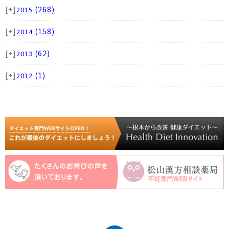
[+]
(268)
2015
[+]
(158)
2014
[+]
(62)
2013
[+]
(1)
2012