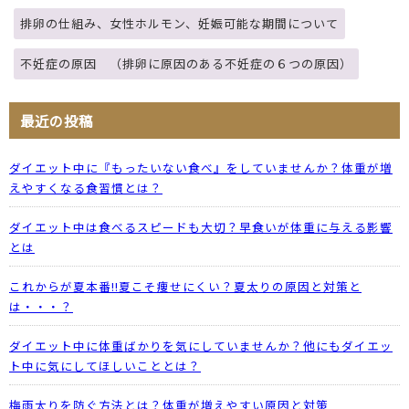
排卵の仕組み、女性ホルモン、妊娠可能な期間について
不妊症の原因 （排卵に原因のある不妊症の６つの原因）
最近の投稿
ダイエット中に『もったいない食べ』をしていませんか？体重が増
えやすくなる食習慣とは？
ダイエット中は食べるスピードも大切？早食いが体重に与える影響
とは
これからが夏本番!!夏こそ痩せにくい？夏太りの原因と対策と
は・・・？
ダイエット中に体重ばかりを気にしていませんか？他にもダイエッ
ト中に気にしてほしいこととは？
梅雨太りを防ぐ方法とは？体重が増えやすい原因と対策