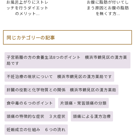
お風呂上がりにストレ
お腹に脂肪が付いてし
ッチを行うダイエット
まう原因とお腹の脂肪
のメリット...
を無くす方...
同じカテゴリーの記事
子宮筋腫の方の食養生法8つのポイント 横浜市鶴見区の漢方薬
局です
不妊治療の現状について 横浜市鶴見区の漢方薬局です
肝臓の役割と化学物質との関係 横浜市鶴見区の漢方薬局
食中毒の６つのポイント
片頭痛・常習頭痛の分類
頭痛の特徴的な症状 ３大症状
頭痛による漢方治療
妊娠成立の仕組み ６つの流れ