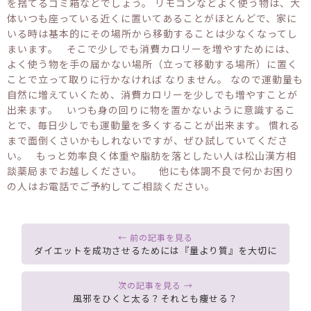
を捨てるゴミ箱などでしょう。 リモコンなどよく使う物は、大
体いつも座っている近くに置いてあることがほとんどで、家に
いる時は基本的にその場所から移動することは少なくなってし
まいます。 そこで少しでも消費カロリーを増やすためには、
よく使う物を手の届かない場所（立って移動する場所）に置く
ことで立って取りに行かなければ なりません。 なので運動量も
自然に増えていくため、消費カロリーを少しでも増やすことが
出来ます。 いつも身の回りに物を置かないように意識するこ
とで、毎日少しでも運動量を多くすることが出来ます。 慣れる
まで面倒くさいかもしれないですが、ぜひ試していてくださ
い。 もっと効率良く体重や脂肪を落としたい人は松山漢方相
談薬局までお越しください。 他にも体調不良で何かお困り
の人はお電話でご予約してご相談ください。
ダイエットを成功させるためには『量より質』を大切に
風邪をひくと太る？それとも痩せる？