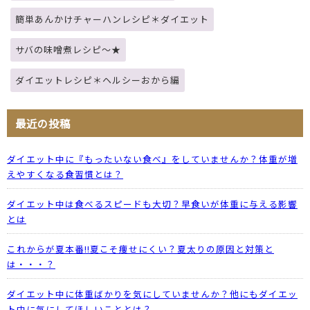
簡単あんかけチャーハンレシピ＊ダイエット
サバの味噌煮レシピ～★
ダイエットレシピ＊ヘルシーおから編
最近の投稿
ダイエット中に『もったいない食べ』をしていませんか？体重が増
えやすくなる食習慣とは？
ダイエット中は食べるスピードも大切？早食いが体重に与える影響
とは
これからが夏本番!!夏こそ痩せにくい？夏太りの原因と対策と
は・・・？
ダイエット中に体重ばかりを気にしていませんか？他にもダイエッ
ト中に気にしてほしいこととは？