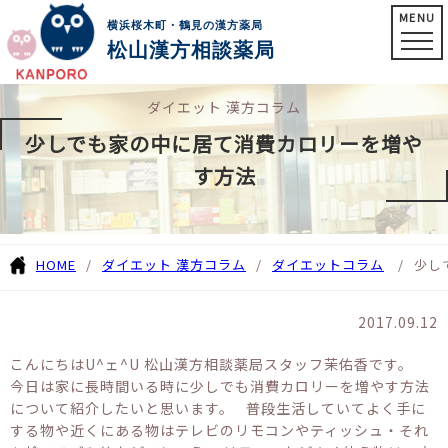
MENU
横浜桜木町・鶴見の漢方薬局
松山漢方相談薬局
ダイエット 漢方コラム
少しでも家の中に居て消費カロリーを増や
す方法
HOME
ダイエット 漢方コラム
ダイエットコラム
少し
2017.09.12
こんにちはU^ェ^U 松山漢方相談薬局スタッフ茉佑香です。
今日は家に長時間いる時に少しでも消費カロリーを増やす方法
について紹介したいと思います。 普段生活していてよく手に
する物や近くにある物はテレビのリモコンやティッシュ・それ