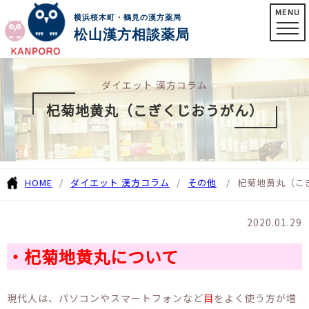
MENU
横浜桜木町・鶴見の漢方薬局
松山漢方相談薬局
ダイエット 漢方コラム
杞菊地黄丸（こぎくじおうがん）
HOME
ダイエット 漢方コラム
その他
杞菊地黄丸（こ
2020.01.29
・杞菊地黄丸について
現代人は、パソコンやスマートフォンなど
目
をよく使う方が増