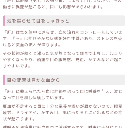
『肝』は経絡（気と血の通り道）によって目とつながり、肝の
働きに異変が起こると、目にも影響があらわれます。
気を巡らせて目をしゃきっと
『肝』は気を体中に巡らせ、血の流れをコントロールしていま
す。『肝』は伸びやかな状態を好む性質があり、ストレスを受
けると気血の流れが滞ります。
その状態が続くと滞った気が熱となって頭まで上昇し、起こり
やすくなったり、頭痛や目の脹痛感、充血、かすみなどが起こ
りやすいです。
目の健康は豊かな血から
『肝』に蓄えられた肝血は経絡を通って目に栄養を与え、涙と
なって目を潤し保護しています。
肝血が不足すると目に十分な栄養や潤いが届かないので、眼精
疲労、ドライアイ、かすみ目、風に当たると涙が出るなどの症
状が起こります。
睡眠不足や疲労は肝血を更に消耗するので、睡眠は十分にとり