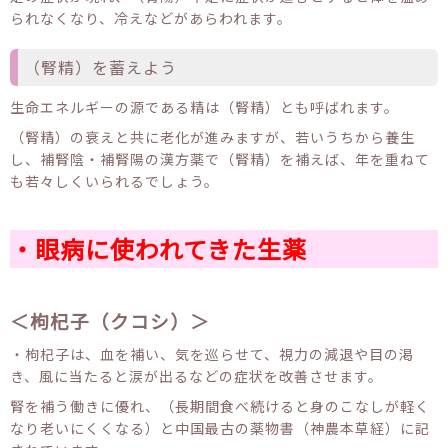
られなくなり、冷えなどがあらわれます。
（腎精）を蓄えよう
生命エネルギーの源である精は（腎精）とも呼ばれます。
（腎精）の衰えと共に老化が進みますが、若いうちから養生
し、補腎陰・補腎陽の漢方薬で（腎精）を補えば、年を重ねて
も若々しくいられるでしょう。
・眼病に使われてきた生薬
＜枸杞子（クコシ）＞
・枸杞子は、血を補い、気を巡らせて、視力の減退や目の渇
き、風に当たると涙が出るなどの症状を改善させます。
腎を補う働きに優れ、（長期間食べ続けると身のこなしが軽く
なり老いにくくなる）と中国最古の薬物書（神農本草経）に記