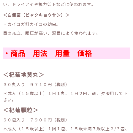
い、ドライアイや視力低下などに使われます。
＜白僵蚕（ビャクキョウサン）＞
・カイコガ科カイコの幼虫。
目の充血、眼圧が高い、涙目によく使われます。
・商品 用法 用量 価格
＜杞菊地黄丸＞
３０丸入り ９７１０円（税別）
＊成人（１５歳以上）１日１丸、１日２回、朝、夕服用して下
さい。
＜杞菊顆粒＞
９０包入り ７９００円（税別）
＊成人（１５歳以上）１回１包、１５歳未満７歳以上２/３包、