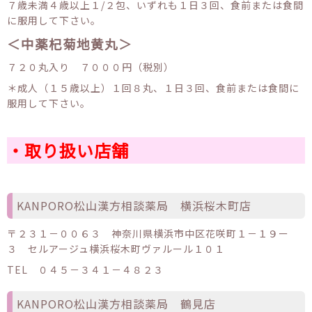
７歳未満４歳以上１/２包、いずれも１日３回、食前または食間
に服用して下さい。
＜中薬杞菊地黄丸＞
７２０丸入り ７０００円（税別）
＊成人（１５歳以上）１回８丸、１日３回、食前または食間に
服用して下さい。
・取り扱い店舗
KANPORO松山漢方相談薬局 横浜桜木町店
〒２３１－００６３ 神奈川県横浜市中区花咲町１－１９ー
３ セルアージュ横浜桜木町ヴァルール１０１
TEL ０４５－３４１－４８２３
KANPORO松山漢方相談薬局 鶴見店