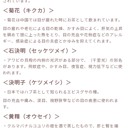
されています。
＜菊花（キクカ）＞
・菊花は中国では目が疲れた時にお茶として飲まれています。
目の疲れや老化による目の乾燥、かすみ目によく、肝気の上昇
を鎮めて頭に上った熱をとり、目の充血や花粉症などのアレル
ギー、感染症による目の炎症とかゆみを抑えてくれます。
＜石決明（セッケツメイ）＞
・アワビの貝殻の内側の光沢がある部分で、（千里光）の別名
があります。飛蚊症や、かすみ目、夜盲症、視力低下などに使
われます。
＜決明子（ケツメイシ）＞
・日本ではハブ茶として知られるエビスグサの種。
目の充血や痛み、涙目、視野狭窄などの目の疾患に使われま
す。
＜黄精（オウセイ）＞
・クルマバナルコユリの根を酒で蒸したもので、肝と腎を補