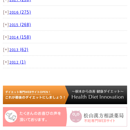
[+]
(275)
2016
[+]
(268)
2015
[+]
(158)
2014
[+]
(62)
2013
[+]
(1)
2012