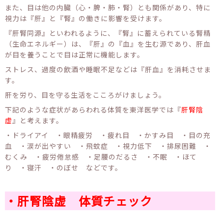
また、目は他の内臓（心・脾・肺・腎）とも関係があり、特に
視力は『肝』と『腎』の働きに影響を受けます。
『肝腎同源』といわれるように、『腎』に蓄えられている腎精
（生命エネルギー）は、『肝』の『血』を生む源であり、肝血
が目を養うことで目は正常に機能します。
ストレス、過度の飲酒や睡眠不足などは『肝血』を消耗させま
す。
肝を労り、目を守る生活をこころがけましょう。
下記のような症状があらわれる体質を東洋医学では『
肝腎陰
虚
』と考えます。
・ドライアイ ・眼精疲労 ・疲れ目 ・かすみ目 ・目の充
血 ・涙が出やすい ・飛蚊症 ・視力低下 ・排尿困難 ・
むくみ ・疲労倦怠感 ・足腰のだるさ ・不眠 ・ほて
り ・寝汗 ・のぼせ などです。
・肝腎陰虚 体質チェック