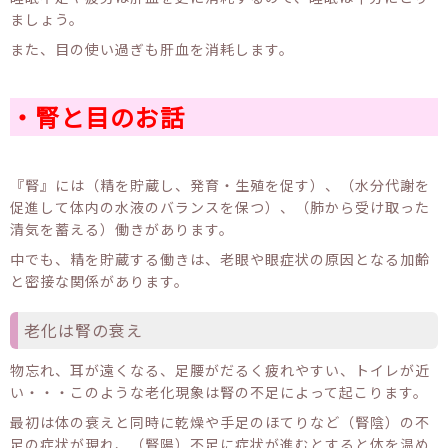
ましょう。
また、目の使い過ぎも肝血を消耗します。
・腎と目のお話
『腎』には（精を貯蔵し、発育・生殖を促す）、（水分代謝を
促進して体内の水液のバランスを保つ）、（肺から受け取った
清気を蓄える）働きがあります。
中でも、精を貯蔵する働きは、老眼や眼症状の原因となる加齢
と密接な関係があります。
老化は腎の衰え
物忘れ、耳が遠くなる、足腰がだるく疲れやすい、トイレが近
い・・・このような老化現象は腎の不足によって起こります。
最初は体の衰えと同時に乾燥や手足のほてりなど（腎陰）の不
足の症状が現れ、（腎陽）不足に症状が進むとすると体を温め