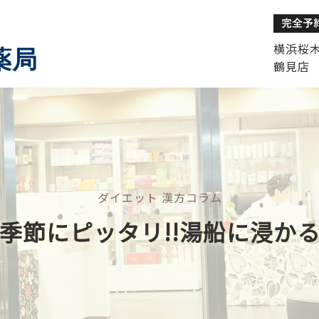
横浜桜木町
薬局
鶴見店 
ダイエット 漢方コラム
季節にピッタリ!!湯船に浸か