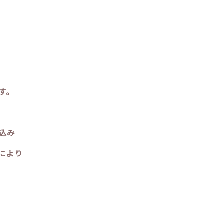
す。
込み
により