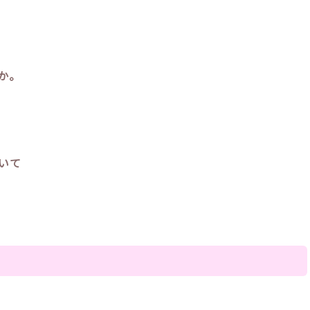
か。
いて