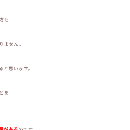
方も
りません。
ると思います。
とを
題
がある
のです。