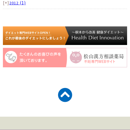
[+]
(1)
2012