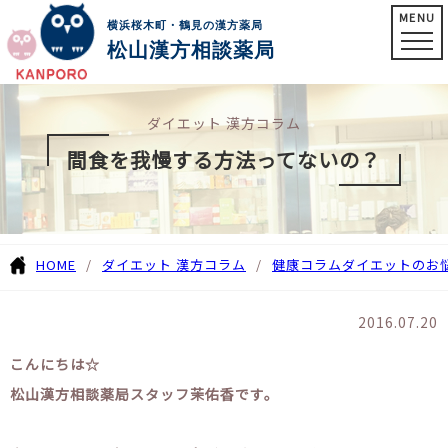
MENU
横浜桜木町・鶴見の漢方薬局
松山漢方相談薬局
ダイエット 漢方コラム
間食を我慢する方法ってないの？
HOME
ダイエット 漢方コラム
健康コラム
ダイエットのお
2016.07.20
こんにちは☆
松山漢方相談薬局スタッフ茉佑香です。