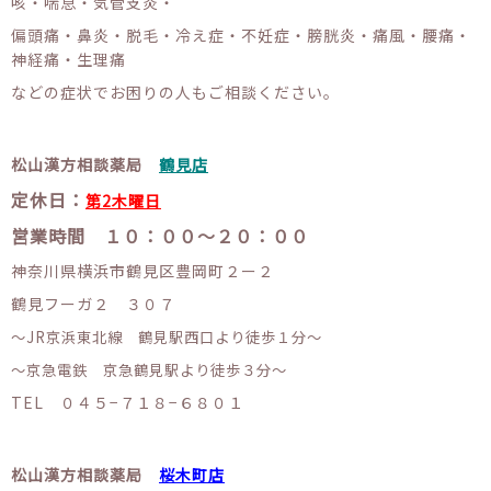
咳・喘息・気管支炎・
偏頭痛・鼻炎・脱毛・冷え症・不妊症・膀胱炎・痛風・腰痛・
神経痛・生理痛
などの症状でお困りの人もご相談ください。
松山漢方相談薬局
鶴見店
定休日：
第2木曜日
営業時間 １０：００〜２０：００
神奈川県横浜市鶴見区豊岡町２ー２
鶴見フーガ２ ３０７
〜JR京浜東北線 鶴見駅西口より徒歩１分〜
〜京急電鉄 京急鶴見駅より徒歩３分〜
TEL ０４５−７１８−６８０１
松山漢方相談薬局
桜木町店