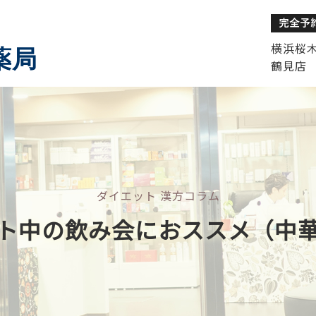
横浜桜木町
薬局
鶴見店 
ダイエット 漢方コラム
ト中の飲み会におススメ（中