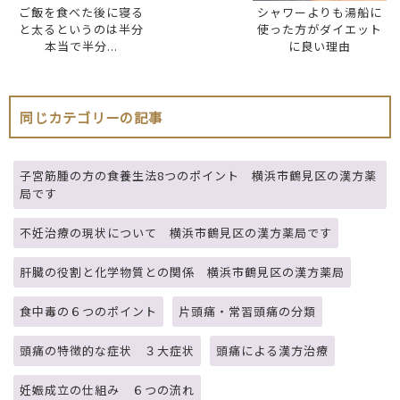
ご飯を食べた後に寝る
シャワーよりも湯船に
と太るというのは半分
使った方がダイエット
本当で半分...
に良い理由
同じカテゴリーの記事
子宮筋腫の方の食養生法8つのポイント 横浜市鶴見区の漢方薬
局です
不妊治療の現状について 横浜市鶴見区の漢方薬局です
肝臓の役割と化学物質との関係 横浜市鶴見区の漢方薬局
食中毒の６つのポイント
片頭痛・常習頭痛の分類
頭痛の特徴的な症状 ３大症状
頭痛による漢方治療
妊娠成立の仕組み ６つの流れ