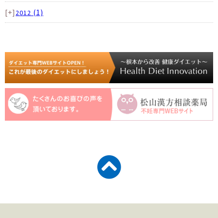
[+]
(1)
2012