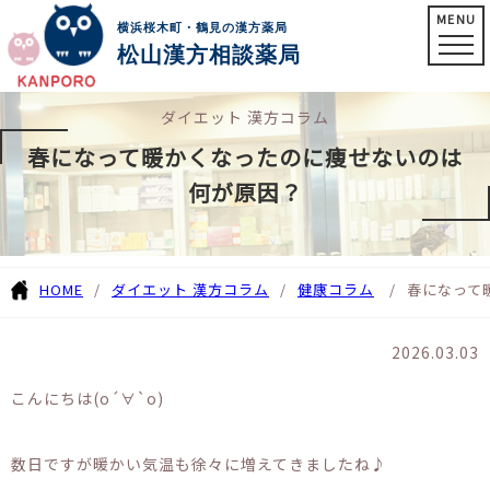
MENU
横浜桜木町・鶴見の漢方薬局
松山漢方相談薬局
ダイエット 漢方コラム
春になって暖かくなったのに痩せないのは
何が原因？
HOME
ダイエット 漢方コラム
健康コラム
春になって
2026.03.03
こんにちは(о´∀`о)
数日ですが暖かい気温も徐々に増えてきましたね♪