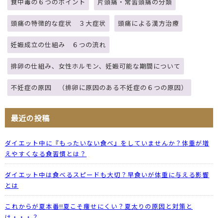
食中毒の６つのポイント
片頭痛・常習頭痛の分類
頭痛の特徴的な症状 ３大症状
頭痛による漢方治療
妊娠成立の仕組み ６つの流れ
排卵の仕組み、女性ホルモン、妊娠可能な期間について
不妊症の原因 （排卵に原因のある不妊症の６つの原因）
最近の投稿
ダイエット中に『もったいない食べ』をしていませんか？体重が増
えやすくなる食習慣とは？
ダイエット中は食べるスピードも大切？早食いが体重に与える影響
とは
これからが夏本番!!夏こそ痩せにくい？夏太りの原因と対策と
は・・・？