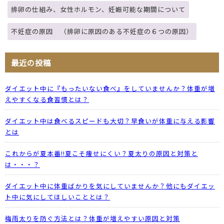
排卵の仕組み、女性ホルモン、妊娠可能な期間について
不妊症の原因 （排卵に原因のある不妊症の６つの原因）
最近の投稿
ダイエット中に『もったいない食べ』をしていませんか？体重が増
えやすくなる食習慣とは？
ダイエット中は食べるスピードも大切？早食いが体重に与える影響
とは
これからが夏本番!!夏こそ痩せにくい？夏太りの原因と対策と
は・・・？
ダイエット中に体重ばかりを気にしていませんか？他にもダイエッ
ト中に気にしてほしいこととは？
梅雨太りを防ぐ方法とは？体重が増えやすい原因と対策