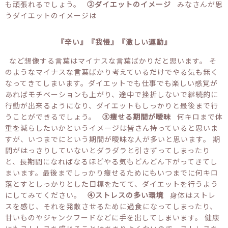
も頑張れるでしょう。
②ダイエットのイメージ
みなさんが思
うダイエットのイメージは
『辛い』『我慢』『激しい運動』
など想像する言葉はマイナスな言葉ばかりだと思います。 そ
のようなマイナスな言葉ばかり考えているだけでやる気も無く
なってきてしまいます。ダイエットでも仕事でも楽しい感覚が
あればモチベーションも上がり、途中で挫折しないで継続的に
行動が出来るようになり、ダイエットもしっかりと最後まで行
うことができるでしょう。
③痩せる期間が曖昧
何キロまで体
重を減らしたいかというイメージは皆さん持っていると思いま
すが、いつまでにという期間が曖昧な人が多いと思います。 期
間がはっきりしていないとダラダラと引きずってしまったり
と、長期間になればなるほどやる気もどんどん下がってきてし
まいます。最後までしっかり痩せるためにもいつまでに何キロ
落とすとしっかりとした目標をたてて、ダイエットを行うよう
にしてみてください。
④ストレスの多い環境
身体はストレ
スを感じ、それを発散させるために過食になってしまったり、
甘いものやジャンクフードなどに手を出してしまいます。 健康