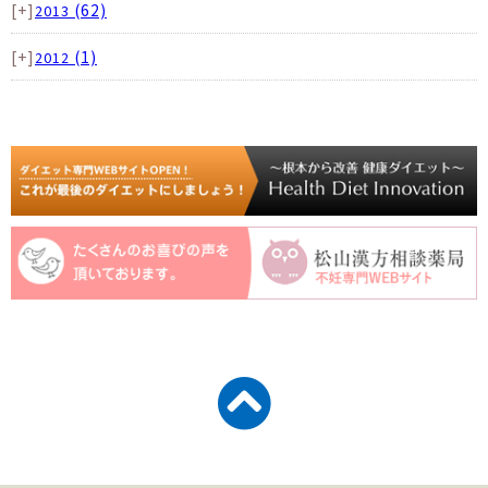
[+]
(62)
2013
[+]
(1)
2012