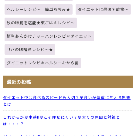
ヘルシーレシピ～ 簡単ちぢみ★
ダイエットに最適＊乾物～
秋の味覚を堪能★栗ごはんレシピ～
簡単あんかけチャーハンレシピ＊ダイエット
サバの味噌煮レシピ～★
ダイエットレシピ＊ヘルシーおから編
最近の投稿
ダイエット中は食べるスピードも大切？早食いが体重に与える影響
とは
これからが夏本番!!夏こそ痩せにくい？夏太りの原因と対策と
は・・・？