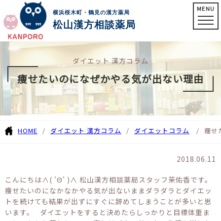
MENU
横浜桜木町・鶴見の漢方薬局
松山漢方相談薬局
ダイエット 漢方コラム
痩せたいのになぜかやる気が出ない理由
HOME
ダイエット 漢方コラム
ダイエットコラム
痩せ
2018.06.11
こんにちは∧( 'Θ' )∧ 松山漢方相談薬局スタッフ茉佑香です。
痩せたいのになかなかやる気が出ないままダラダラとダイエッ
トを続けても結果が出ずにすぐに辞めてしまうことが多いと思
います。 ダイエットをすると決めたらしっかりと目標体重ま