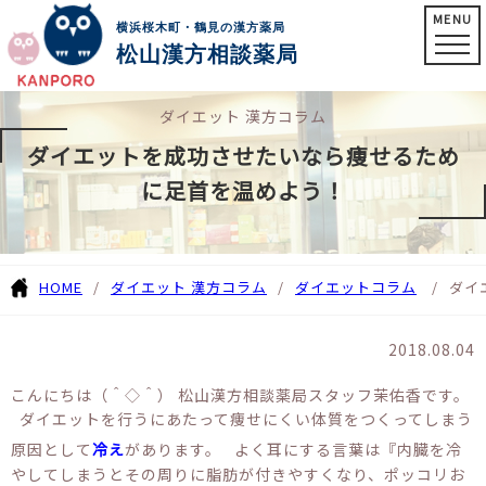
MENU
横浜桜木町・鶴見の漢方薬局
松山漢方相談薬局
ダイエット 漢方コラム
ダイエットを成功させたいなら痩せるため
に足首を温めよう！
HOME
ダイエット 漢方コラム
ダイエットコラム
ダイ
2018.08.04
こんにちは（＾◇＾） 松山漢方相談薬局スタッフ茉佑香です。
ダイエットを行うにあたって痩せにくい体質をつくってしまう
原因として
冷え
があります。 よく耳にする言葉は『内臓を冷
やしてしまうとその周りに脂肪が付きやすくなり、ポッコリお