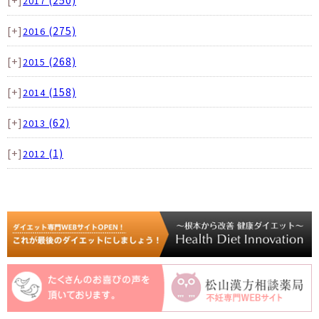
2017
[+]
(275)
2016
[+]
(268)
2015
[+]
(158)
2014
[+]
(62)
2013
[+]
(1)
2012