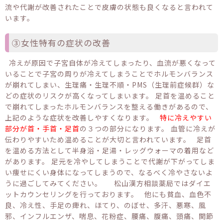
流や代謝が改善されたことで皮膚の状態も良くなると言われて
います。
③女性特有の症状の改善
冷えが原因で子宮自体が冷えてしまったり、血流が悪くなって
いることで子宮の周りが冷えてしまうことでホルモンバランス
が崩れてしまい、生理痛・生理不順・PMS（生理前症候群）な
どの症状のリスクが高くなってしまいます。 足首を温めること
で崩れてしまったホルモンバランスを整える働きがあるので、
上記のような症状を改善しやすくなります。
特に冷えやすい
部分が首・手首・足首
の３つの部分になります。 血管に冷えが
伝わりやすいため温めることが大切と言われています。 足首
を温める方法として半身浴・足湯・レッグウォーマの着用など
があります。 足元を冷やしてしまうことで代謝が下がってしま
い痩せにくい身体になってしまうので、なるべく冷やさないよ
うに過ごしてみてください。 松山漢方相談薬局ではダイエ
ットカウンセリングを行っております。 他にも貧血、血色不
良、冷え性、手足の痺れ、ほてり、のぼせ、多汗、悪寒、風
邪、インフルエンザ、喘息、花粉症、腰痛、腹痛、頭痛、関節