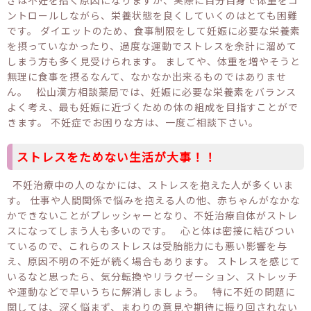
ントロールしながら、栄養状態を良くしていくのはとても困難
です。 ダイエットのため、食事制限をして妊娠に必要な栄養素
を摂っていなかったり、過度な運動でストレスを余計に溜めて
しまう方も多く見受けられます。 ましてや、体重を増やそうと
無理に食事を摂るなんて、なかなか出来るものではありませ
ん。 松山漢方相談薬局では、妊娠に必要な栄養素をバランス
よく考え、最も妊娠に近づくための体の組成を目指すことがで
きます。 不妊症でお困りな方は、一度ご相談下さい。
ストレスをためない生活が大事！！
不妊治療中の人のなかには、ストレスを抱えた人が多くいま
す。 仕事や人間関係で悩みを抱える人の他、赤ちゃんがなかな
かできないことがプレッシャーとなり、不妊治療自体がストレ
スになってしまう人も多いのです。 心と体は密接に結びつい
ているので、これらのストレスは受胎能力にも悪い影響を与
え、原因不明の不妊が続く場合もあります。 ストレスを感じて
いるなと思ったら、気分転換やリラクゼーション、ストレッチ
や運動などで早いうちに解消しましょう。 特に不妊の問題に
関しては、深く悩まず、まわりの意見や期待に振り回されない