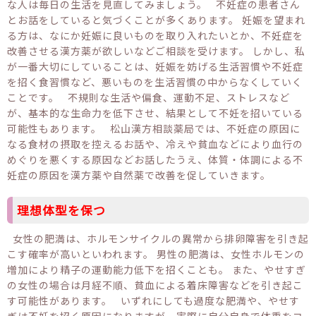
な人は毎日の生活を見直してみましょう。 不妊症の患者さん
とお話をしていると気づくことが多くあります。 妊娠を望まれ
る方は、なにか妊娠に良いものを取り入れたいとか、不妊症を
改善させる漢方薬が欲しいなどご相談を受けます。 しかし、私
が一番大切にしていることは、妊娠を妨げる生活習慣や不妊症
を招く食習慣など、悪いものを生活習慣の中からなくしていく
ことです。 不規則な生活や偏食、運動不足、ストレスなど
が、基本的な生命力を低下させ、結果として不妊を招いている
可能性もあります。 松山漢方相談薬局では、不妊症の原因に
なる食材の摂取を控えるお話や、冷えや貧血などにより血行の
めぐりを悪くする原因などお話したうえ、体質・体調による不
妊症の原因を漢方薬や自然薬で改善を促していきます。
理想体型を保つ
女性の肥満は、ホルモンサイクルの異常から排卵障害を引き起
こす確率が高いといわれます。 男性の肥満は、女性ホルモンの
増加により精子の運動能力低下を招くことも。 また、やせすぎ
の女性の場合は月経不順、貧血による着床障害などを引き起こ
す可能性があります。 いずれにしても過度な肥満や、やせす
ぎは不妊を招く原因になりますが、実際に自分自身で体重をコ