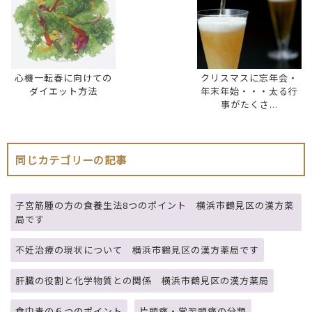
心機一転春に向けての
クリスマスに忘年会・
ダイエット方法
年末年始・・・太る行
事がたくさ...
同じカテゴリーの記事
子宮筋腫の方の食養生法8つのポイント 横浜市鶴見区の漢方薬
局です
不妊治療の現状について 横浜市鶴見区の漢方薬局です
肝臓の役割と化学物質との関係 横浜市鶴見区の漢方薬局
食中毒の６つのポイント
片頭痛・常習頭痛の分類