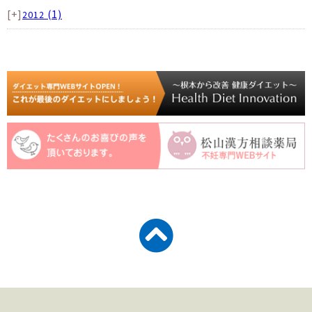
[+]
(1)
2012