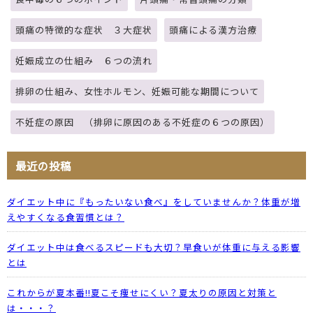
頭痛の特徴的な症状 ３大症状
頭痛による漢方治療
妊娠成立の仕組み ６つの流れ
排卵の仕組み、女性ホルモン、妊娠可能な期間について
不妊症の原因 （排卵に原因のある不妊症の６つの原因）
最近の投稿
ダイエット中に『もったいない食べ』をしていませんか？体重が増
えやすくなる食習慣とは？
ダイエット中は食べるスピードも大切？早食いが体重に与える影響
とは
これからが夏本番!!夏こそ痩せにくい？夏太りの原因と対策と
は・・・？