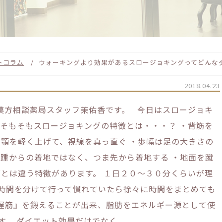
トコラム
ウォーキングより効果があるスロージョキングってどんな
2018.04.23
:*☆ 松山漢方相談薬局スタッフ茉佑香です。 今日はスロージョキ
 そもそもスロージョキングの特徴とは・・・？ ・背筋を
・顎を軽く上げて、視線を真っ直ぐ ・歩幅は足の大きさの
・踵からの着地ではなく、つま先から着地する ・地面を蹴
グとは違う特徴があります。 １日２０〜３０分くらいが理
時間を分けて行って慣れていたら徐々に時間をまとめても
遅筋』を鍛えることが出来、脂肪をエネルギー源として使
す。 ダイエット効果だけでなく