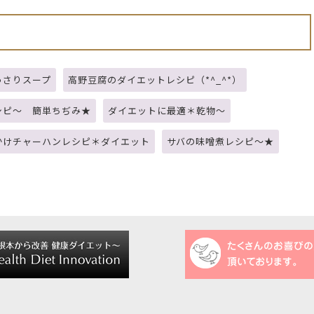
っさりスープ
高野豆腐のダイエットレシピ（*^_^*）
シピ～ 簡単ちぢみ★
ダイエットに最適＊乾物～
かけチャーハンレシピ＊ダイエット
サバの味噌煮レシピ～★