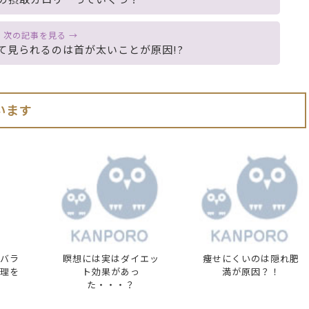
て見られるのは首が太いことが原因!?
います
バラ
瞑想には実はダイエッ
痩せにくいのは隠れ肥
理を
ト効果があっ
満が原因？！
た・・・？