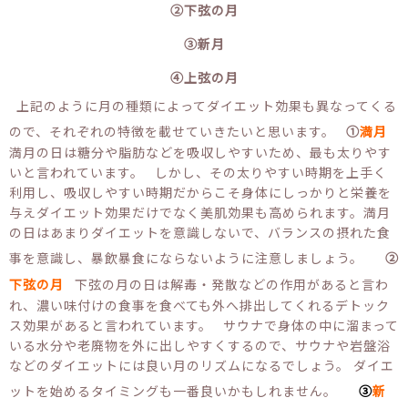
②下弦の月
③新月
④上弦の月
上記のように月の種類によってダイエット効果も異なってくる
ので、それぞれの特徴を載せていきたいと思います。
①
満月
満月の日は糖分や脂肪などを吸収しやすいため、最も太りやす
いと言われています。 しかし、その太りやすい時期を上手く
利用し、吸収しやすい時期だからこそ身体にしっかりと栄養を
与えダイエット効果だけでなく美肌効果も高められます。満月
の日はあまりダイエットを意識しないで、バランスの摂れた食
事を意識し、暴飲暴食にならないように注意しましょう。
②
下弦の月
下弦の月の日は解毒・発散などの作用があると言わ
れ、濃い味付けの食事を食べても外へ排出してくれるデトック
ス効果があると言われています。 サウナで身体の中に溜まって
いる水分や老廃物を外に出しやすくするので、サウナや岩盤浴
などのダイエットには良い月のリズムになるでしょう。 ダイエ
ットを始めるタイミングも一番良いかもしれません。
③
新