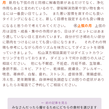
月
新月も下弦の月と同様に解毒効果があるだけでなく、浄化
作用もあると言われているので、便秘解消効果や甘い物を食べ
るには一番良い日でしょう。 また悪い習慣を直すのにも良い
タイミングになることと、新しく目標を設定するのも良い機会
になると思うので考えてみてください。
④
上弦の月
上弦の
月は活性・成長・集中の作用があり、日はダイエットにはあま
り適していない日と言われています。 自分が引き締めたい部分
に筋肉をつけるにはとても良い日になります。 それぞれの特
徴も参考にしながら月のリズムを味方にしてダイエットを頑張
っていきましょう。 松山漢方相談薬局ではダイエットカウン
セリングを行っております。 ダイエットで何かお困りの人はご
相談ください。 他にも不眠症、不妊症、月経不順、生理痛、
食欲不振、ニキビ、アトピー、乾燥肌、皮膚炎、アレルギー、
喘息、蕁麻疹、白髪、疲れ、ストレス、虚弱体質、胃腸虚弱、
冷え性、更年期障害、自律神経失調症などお困りの症状があり
ましたらお電話でご予約してご相談ください。
みなさんだったら痩せるためにどちらの食材を選びます