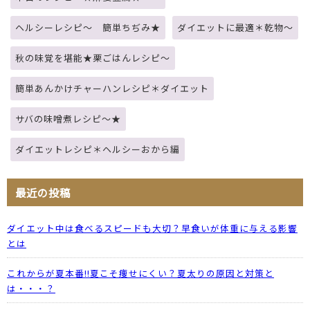
ヘルシーレシピ～ 簡単ちぢみ★
ダイエットに最適＊乾物～
秋の味覚を堪能★栗ごはんレシピ～
簡単あんかけチャーハンレシピ＊ダイエット
サバの味噌煮レシピ～★
ダイエットレシピ＊ヘルシーおから編
最近の投稿
ダイエット中は食べるスピードも大切？早食いが体重に与える影響
とは
これからが夏本番!!夏こそ痩せにくい？夏太りの原因と対策と
は・・・？