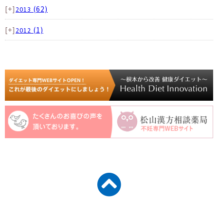
[+]
(62)
2013
[+]
(1)
2012