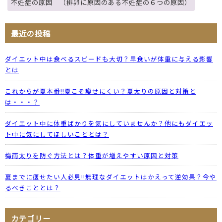
不妊症の原因 （排卵に原因のある不妊症の６つの原因）
最近の投稿
ダイエット中は食べるスピードも大切？早食いが体重に与える影響
とは
これからが夏本番!!夏こそ痩せにくい？夏太りの原因と対策と
は・・・？
ダイエット中に体重ばかりを気にしていませんか？他にもダイエッ
ト中に気にしてほしいこととは？
梅雨太りを防ぐ方法とは？体重が増えやすい原因と対策
夏までに痩せたい人必見!!無理なダイエットはかえって逆効果？今や
るべきこととは？
カテゴリー