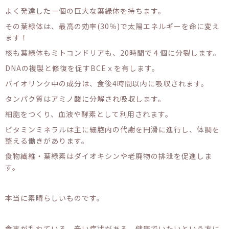
よく発達した一個の巨大な葉緑体を持ちます。
その葉緑体は、最高の効率(30％)で太陽エネルギーを命に変え
ます！
核も葉緑体もミトコンドリアも、20時間で４個に分裂します。
DNAの複製と修復を促すBCEｘを有します。
バイオリンク中の成分は、食後4時間以内に吸収されます。
タンパク質はアミノ酸に分解され吸収します。
細胞をつくり、血液や酵素として利用されます。
ビタミンミネラルは主に細胞内の代謝を円滑に進行し、体調を
整える働きがあります。
食物繊維・葉緑素はダイオキシンや老廃物の排泄を促進しま
す。
本当に素晴らしいものです。
食事が乱れている、辛い症状がある、健康でいたいという方に