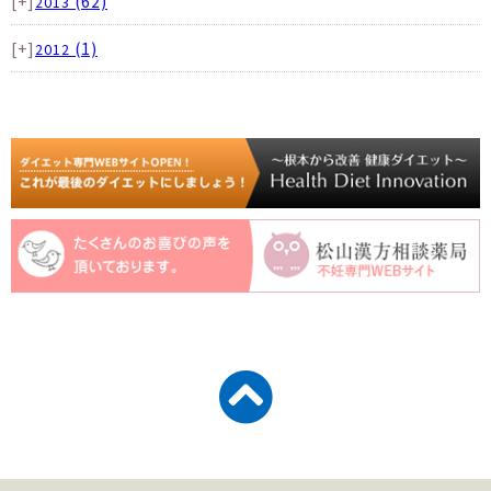
[+]
(62)
2013
[+]
(1)
2012