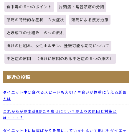
食中毒の６つのポイント
片頭痛・常習頭痛の分類
頭痛の特徴的な症状 ３大症状
頭痛による漢方治療
妊娠成立の仕組み ６つの流れ
排卵の仕組み、女性ホルモン、妊娠可能な期間について
不妊症の原因 （排卵に原因のある不妊症の６つの原因）
最近の投稿
ダイエット中は食べるスピードも大切？早食いが体重に与える影響
とは
これからが夏本番!!夏こそ痩せにくい？夏太りの原因と対策と
は・・・？
ダイエット中に体重ばかりを気にしていませんか？他にもダイエッ