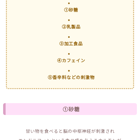
①砂糖
②乳製品
③加工食品
④カフェイン
⑤香辛料などの刺激物
①砂糖
甘い物を食べると脳の中枢神経が刺激され