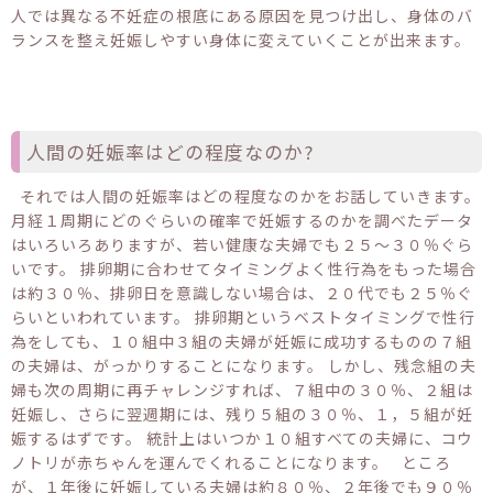
人では異なる不妊症の根底にある原因を見つけ出し、身体のバ
ランスを整え妊娠しやすい身体に変えていくことが出来ます。
人間の妊娠率はどの程度なのか?
それでは人間の妊娠率はどの程度なのかをお話していきます。
月経１周期にどのぐらいの確率で妊娠するのかを調べたデータ
はいろいろありますが、若い健康な夫婦でも２５～３０％ぐら
いです。 排卵期に合わせてタイミングよく性行為をもった場合
は約３０％、排卵日を意識しない場合は、２０代でも２５％ぐ
らいといわれています。 排卵期というベストタイミングで性行
為をしても、１０組中３組の夫婦が妊娠に成功するものの７組
の夫婦は、がっかりすることになります。 しかし、残念組の夫
婦も次の周期に再チャレンジすれば、７組中の３０％、２組は
妊娠し、さらに翌週期には、残り５組の３０％、１，５組が妊
娠するはずです。 統計上はいつか１０組すべての夫婦に、コウ
ノトリが赤ちゃんを運んでくれることになります。 ところ
が、１年後に妊娠している夫婦は約８０％、２年後でも９０％