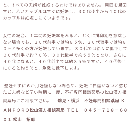
と、すべての夫婦が妊娠するわけではありません。 周囲を見回
すと、若いカップルはすぐに妊娠し、３０代後半から４０代の
カップルは妊娠しにくいようです。
女性の場合、１年間の妊娠率をみると、とくに排卵期を意識し
ない場合でも、２０代前半では約８５％、２０代後半では約８
０％と多くの方が妊娠しています。 ３０代では徐々に低下して
３０代前半で約７０％、３０代後半で約５５％となり、さらに
４０代になると、４０代前半では約３５％ですが、４０代後半
になると約５％と、急激に低下します。
避妊せずに６か月妊娠しない場合や、妊娠に自信がないと感じ
たご夫婦など早い時期に一度、不妊専門相談薬局の松山漢方相
談薬局にご相談下さい。
鶴見・横浜 不妊専門相談薬局
Ｋ
ＡＮＰＯＲＯ松山漢方相談薬局
ＴＥＬ ０４５－７１８－６８
０１
松山 拓郎