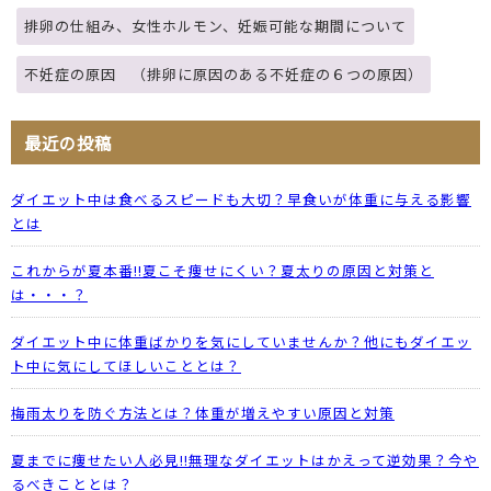
排卵の仕組み、女性ホルモン、妊娠可能な期間について
不妊症の原因 （排卵に原因のある不妊症の６つの原因）
最近の投稿
ダイエット中は食べるスピードも大切？早食いが体重に与える影響
とは
これからが夏本番!!夏こそ痩せにくい？夏太りの原因と対策と
は・・・？
ダイエット中に体重ばかりを気にしていませんか？他にもダイエッ
ト中に気にしてほしいこととは？
梅雨太りを防ぐ方法とは？体重が増えやすい原因と対策
夏までに痩せたい人必見!!無理なダイエットはかえって逆効果？今や
るべきこととは？