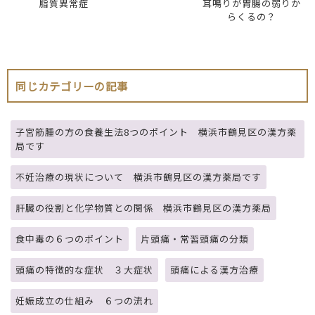
脂質異常症
耳鳴りが胃腸の弱りか
らくるの？
同じカテゴリーの記事
子宮筋腫の方の食養生法8つのポイント 横浜市鶴見区の漢方薬
局です
不妊治療の現状について 横浜市鶴見区の漢方薬局です
肝臓の役割と化学物質との関係 横浜市鶴見区の漢方薬局
食中毒の６つのポイント
片頭痛・常習頭痛の分類
頭痛の特徴的な症状 ３大症状
頭痛による漢方治療
妊娠成立の仕組み ６つの流れ