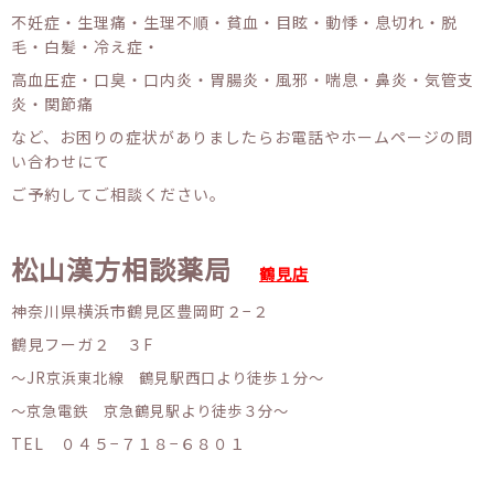
不妊症・生理痛・生理不順・貧血・目眩・動悸・息切れ・脱
毛・白髪・冷え症・
高血圧症・口臭・口内炎・胃腸炎・風邪・喘息・鼻炎・気管支
炎・関節痛
など、お困りの症状がありましたらお電話やホームページの問
い合わせにて
ご予約してご相談ください。
松山漢方相談薬局
鶴見店
神奈川県横浜市鶴見区豊岡町２−２
鶴見フーガ２ ３F
〜JR京浜東北線 鶴見駅西口より徒歩１分〜
〜京急電鉄 京急鶴見駅より徒歩３分〜
TEL ０４５−７１８−６８０１