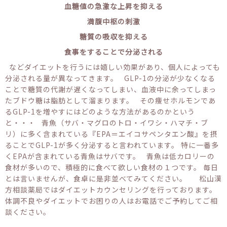
血糖値の急激な上昇を抑える
満腹中枢の刺激
糖質の吸収を抑える
食事をすることで分泌される
などダイエットを行うには嬉しい効果があり、個人によっても
分泌される量が異なってきます。 GLP-1の分泌が少なくなる
ことで糖質の代謝が遅くなってしまい、血液中に余ってしまっ
たブドウ糖は脂肪として溜まります。 その痩せホルモンであ
るGLP-1を増やすにはどのような方法があるのかという
と・・・ 青魚（サバ・マグロのトロ・イワシ・ハマチ・ブ
リ）に多く含まれている『EPA＝エイコサペンタエン酸』を摂
ることでGLP-1が多く分泌すると言われています。 特に一番多
くEPAが含まれている青魚はサバです。 青魚は低カロリーの
食材が多いので、積極的に食べて欲しい食材の１つです。 毎日
とは言いませんが、食卓に是非並べてみてください。 松山漢
方相談薬局ではダイエットカウンセリングを行っております。
体調不良やダイエットでお困りの人はお電話でご予約してご相
談ください。