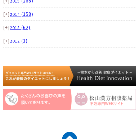
[+]
(268)
2015
[+]
(158)
2014
[+]
(62)
2013
[+]
(1)
2012