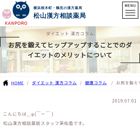
MENU
横浜桜木町・鶴見の漢方薬局
松山漢方相談薬局
ダイエット 漢方コラム
お尻を鍛えてヒップアップすることでのダ
イエットのメリットについて
HOME
ダイエット 漢方コラム
健康コラム
お尻を鍛え
2019.07.01
こんにちは＿φ(￣ー￣ )
松山漢方相談薬局スタッフ茉佑香です。