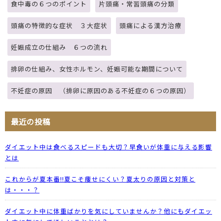
食中毒の６つのポイント
片頭痛・常習頭痛の分類
頭痛の特徴的な症状 ３大症状
頭痛による漢方治療
妊娠成立の仕組み ６つの流れ
排卵の仕組み、女性ホルモン、妊娠可能な期間について
不妊症の原因 （排卵に原因のある不妊症の６つの原因）
最近の投稿
ダイエット中は食べるスピードも大切？早食いが体重に与える影響
とは
これからが夏本番!!夏こそ痩せにくい？夏太りの原因と対策と
は・・・？
ダイエット中に体重ばかりを気にしていませんか？他にもダイエッ