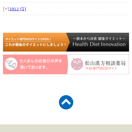
[+]
(1)
2012