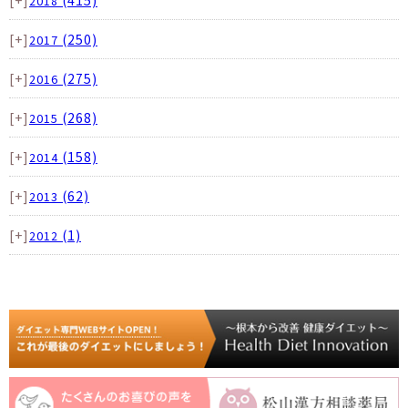
2018
[+]
(250)
2017
[+]
(275)
2016
[+]
(268)
2015
[+]
(158)
2014
[+]
(62)
2013
[+]
(1)
2012