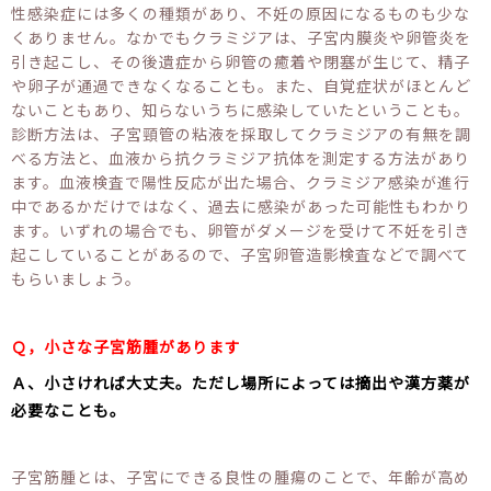
性感染症には多くの種類があり、不妊の原因になるものも少な
くありません。なかでもクラミジアは、子宮内膜炎や卵管炎を
引き起こし、その後遺症から卵管の癒着や閉塞が生じて、精子
や卵子が通過できなくなることも。また、自覚症状がほとんど
ないこともあり、知らないうちに感染していたということも。
診断方法は、子宮頸管の粘液を採取してクラミジアの有無を調
べる方法と、血液から抗クラミジア抗体を測定する方法があり
ます。血液検査で陽性反応が出た場合、クラミジア感染が進行
中であるかだけではなく、過去に感染があった可能性もわかり
ます。いずれの場合でも、卵管がダメージを受けて不妊を引き
起こしていることがあるので、子宮卵管造影検査などで調べて
もらいましょう。
Ｑ，小さな子宮筋腫があります
Ａ、小さければ大丈夫。ただし場所によっては摘出や漢方薬が
必要なことも。
子宮筋腫とは、子宮にできる良性の腫瘍のことで、年齢が高め