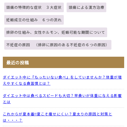
頭痛の特徴的な症状 ３大症状
頭痛による漢方治療
妊娠成立の仕組み ６つの流れ
排卵の仕組み、女性ホルモン、妊娠可能な期間について
不妊症の原因 （排卵に原因のある不妊症の６つの原因）
最近の投稿
ダイエット中に『もったいない食べ』をしていませんか？体重が増
えやすくなる食習慣とは？
ダイエット中は食べるスピードも大切？早食いが体重に与える影響
とは
これからが夏本番!!夏こそ痩せにくい？夏太りの原因と対策と
は・・・？