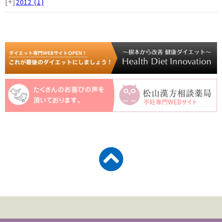
[+]
(1)
2012