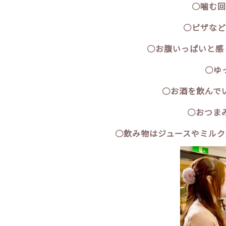
○噛む回
○ピザなど
○お腹いっぱいと感
○ゆ
○お酒を飲んで
○おつま
○飲み物はジュースやミルク