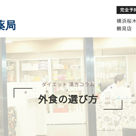
横浜桜木町
薬局
鶴見店 
ダイエット 漢方コラム
外食の選び方