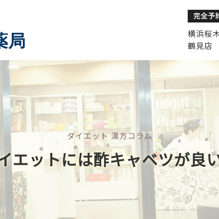
横浜桜木町
薬局
鶴見店 
ダイエット 漢方コラム
イエットには酢キャベツが良