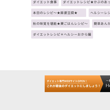
ダイエット食事
ダイエットレシピ★かぶのあ
本日のレシピ～★麻婆豆腐★
ヘルシーレ
秋の味覚を堪能★栗ごはんレシピ～
簡単あん
ダイエットレシピ＊ヘルシーおから編