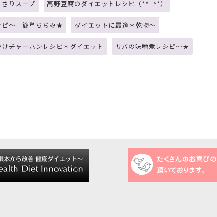
っさりスープ
高野豆腐のダイエットレシピ（*^_^*）
シピ～ 簡単ちぢみ★
ダイエットに最適＊乾物～
かけチャーハンレシピ＊ダイエット
サバの味噌煮レシピ～★