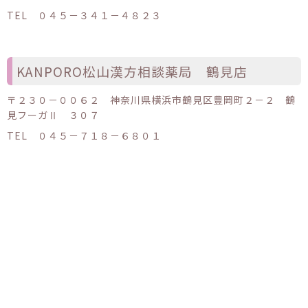
TEL ０４５－３４１－４８２３
KANPORO松山漢方相談薬局 鶴見店
〒２３０－００６２ 神奈川県横浜市鶴見区豊岡町２－２ 鶴
見フーガⅡ ３０７
TEL ０４５－７１８－６８０１