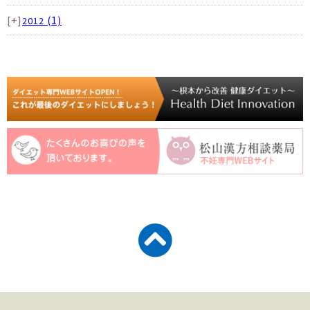
[+]
(1)
2012