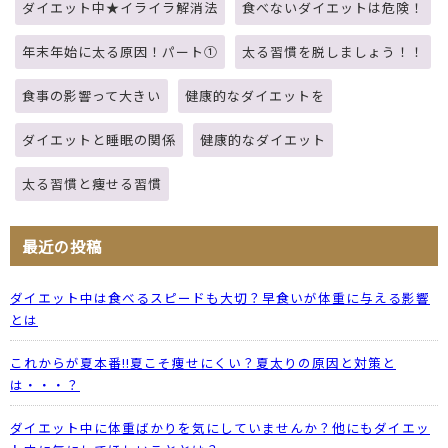
ダイエット中★イライラ解消法
食べないダイエットは危険！
年末年始に太る原因！パート①
太る習慣を脱しましょう！！
食事の影響って大きい
健康的なダイエットを
ダイエットと睡眠の関係
健康的なダイエット
太る習慣と痩せる習慣
最近の投稿
ダイエット中は食べるスピードも大切？早食いが体重に与える影響
とは
これからが夏本番!!夏こそ痩せにくい？夏太りの原因と対策と
は・・・？
ダイエット中に体重ばかりを気にしていませんか？他にもダイエッ