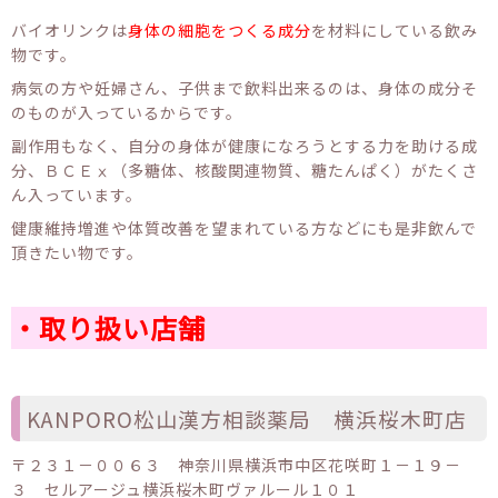
バイオリンクは
身体の細胞をつくる成分
を材料にしている飲み
物です。
病気の方や妊婦さん、子供まで飲料出来るのは、身体の成分そ
のものが入っているからです。
副作用もなく、自分の身体が健康になろうとする力を助ける成
分、ＢＣＥⅹ（多糖体、核酸関連物質、糖たんぱく）がたくさ
ん入っています。
健康維持増進や体質改善を望まれている方などにも是非飲んで
頂きたい物です。
・取り扱い店舗
KANPORO松山漢方相談薬局 横浜桜木町店
〒２３１－００６３ 神奈川県横浜市中区花咲町１－１９－
３ セルアージュ横浜桜木町ヴァルール１０１