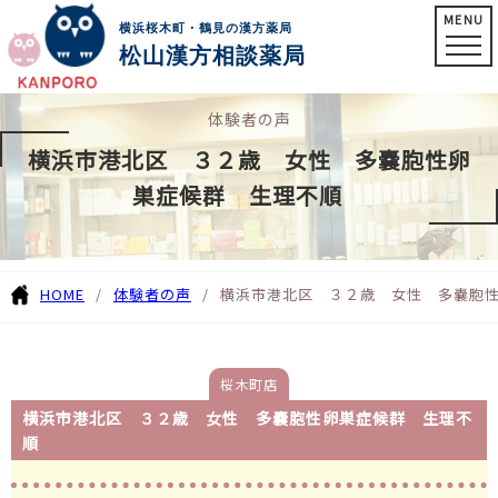
MENU
横浜桜木町・鶴見の漢方薬局
松山漢方相談薬局
体験者の声
横浜市港北区 ３２歳 女性 多嚢胞性卵
巣症候群 生理不順
HOME
体験者の声
横浜市港北区 ３２歳 女性 多嚢胞
桜木町店
横浜市港北区 ３２歳 女性 多嚢胞性卵巣症候群 生理不
順