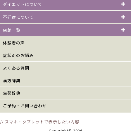
ダイエットについて
不妊症について
店舗一覧
体験者の声
症状別のお悩み
よくある質問
漢方辞典
生薬辞典
ご予約・お問い合わせ
// スマホ・タブレットで表示したい内容
Copyright© 2026