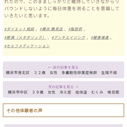
れたので、このまましっかりと維持していきながらリ
バウンドしないように毎日体重を測ることを意識して
いきたいと思います。
,
,
,
ダイエット相談
横浜 鶴見店
脂肪肝
,
,
,
肥満（メタボリック）
アンチエイジング
健康増進
セルフメディケーション
横浜市港北区 ３２歳 女性 多嚢胞性卵巣症候群 生理不順
横浜市中区 ３９歳 女性 冷え症 低体温 むくみ 倦怠感
その他体験者の声